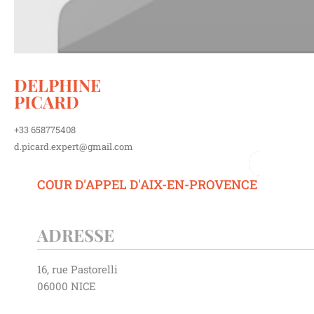
DELPHINE
M
PICARD
+33 658775408
d.picard.expert@gmail.com
COUR D'APPEL D'AIX-EN-PROVENCE
ADRESSE
16, rue Pastorelli
06000 NICE