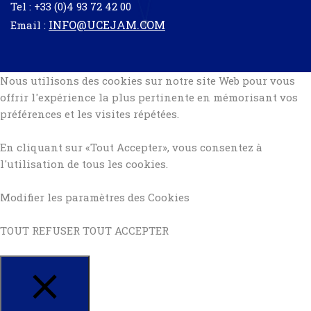
Tel : +33 (0)4 93 72 42 00
INFO@UCEJAM.COM
Email :
Nous utilisons des cookies sur notre site Web pour vous
offrir l'expérience la plus pertinente en mémorisant vos
préférences et les visites répétées.
En cliquant sur «Tout Accepter», vous consentez à
l'utilisation de tous les cookies.
Modifier les
paramètres des Cookies
TOUT REFUSER
TOUT ACCEPTER